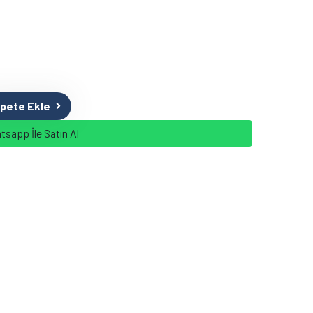
pete Ekle
sapp İle Satın Al