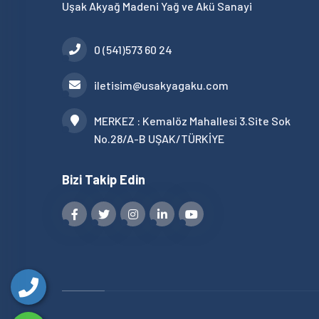
Uşak Akyağ Madeni Yağ ve Akü Sanayi
0 (541)573 60 24
iletisim@usakyagaku.com
MERKEZ : Kemalöz Mahallesi 3.Site Sok
No.28/A-B UŞAK/TÜRKİYE
Bizi Takip Edin