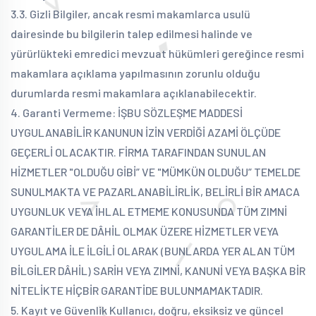
3.3. Gizli Bilgiler, ancak resmi makamlarca usulü
dairesinde bu bilgilerin talep edilmesi halinde ve
yürürlükteki emredici mevzuat hükümleri gereğince resmi
makamlara açıklama yapılmasının zorunlu olduğu
durumlarda resmi makamlara açıklanabilecektir.
4. Garanti Vermeme: İŞBU SÖZLEŞME MADDESİ
UYGULANABİLİR KANUNUN İZİN VERDİĞİ AZAMİ ÖLÇÜDE
GEÇERLİ OLACAKTIR. FİRMA TARAFINDAN SUNULAN
HİZMETLER "OLDUĞU GİBİ” VE "MÜMKÜN OLDUĞU” TEMELDE
SUNULMAKTA VE PAZARLANABİLİRLİK, BELİRLİ BİR AMACA
UYGUNLUK VEYA İHLAL ETMEME KONUSUNDA TÜM ZIMNİ
GARANTİLER DE DÂHİL OLMAK ÜZERE HİZMETLER VEYA
UYGULAMA İLE İLGİLİ OLARAK (BUNLARDA YER ALAN TÜM
BİLGİLER DÂHİL) SARİH VEYA ZIMNİ, KANUNİ VEYA BAŞKA BİR
NİTELİKTE HİÇBİR GARANTİDE BULUNMAMAKTADIR.
5. Kayıt ve Güvenlik
Kullanıcı, doğru, eksiksiz ve güncel